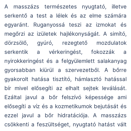
A masszázs természetes nyugtató, illetve
serkentő a test a lélek és az elme számára
egyaránt. Ruganyossá teszi az izmokat és
megőrzi az izületek hajlékonyságát. A simító,
dörzsölő, gyúró, rezegtető mozdulatok
serkentik a vérkeringést, fokozzák a
nyirokkeringést és a felgyülemlett salakanyag
gyorsabban kiürül a szervezetből. A bőrre
gyakorolt hatása tisztító, hámlasztó hatással
bír mivel elősegíti az elhalt sejtek leválását.
Ezáltal javul a bőr felszívó képessége ami
elősegíti a víz és a kozmetikumok bejutását és
ezzel javul a bőr hidratációja. A masszázs
csökkenti a feszültséget, nyugtató hatást vált