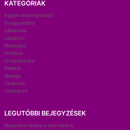
KATEGÓRIÁK
Egyéni tehermentesítő
Gyógypedikűr
Lábápolás
Lábápoló
Masszázs
Orthézis
Ortoplasztika
Pedikűr
Spange
Tanácsok
Tatabánya
LEGUTÓBBI BEJEGYZÉSEK
Masszázs hatása a szervezetre