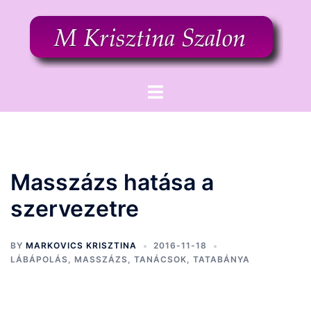
Skip
to
content
Toggle
menu
Masszázs hatása a
szervezetre
BY
MARKOVICS KRISZTINA
2016-11-18
LÁBÁPOLÁS
,
MASSZÁZS
,
TANÁCSOK
,
TATABÁNYA