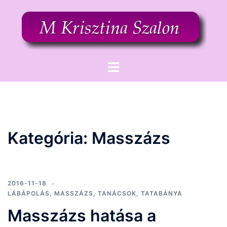
Skip
to
content
Toggle
menu
Kategória:
Masszázs
2016-11-18
LÁBÁPOLÁS
,
MASSZÁZS
,
TANÁCSOK
,
TATABÁNYA
Masszázs hatása a