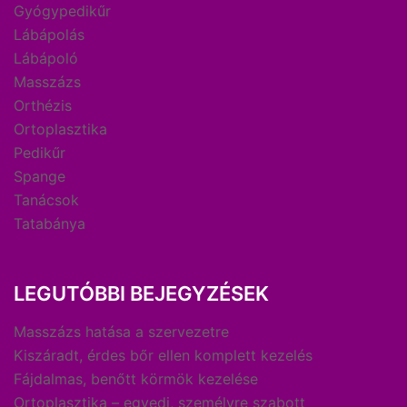
Gyógypedikűr
Lábápolás
Lábápoló
Masszázs
Orthézis
Ortoplasztika
Pedikűr
Spange
Tanácsok
Tatabánya
LEGUTÓBBI BEJEGYZÉSEK
Masszázs hatása a szervezetre
Kiszáradt, érdes bőr ellen komplett kezelés
Fájdalmas, benőtt körmök kezelése
Ortoplasztika – egyedi, személyre szabott