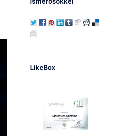
ismerősökkel
LikeBox