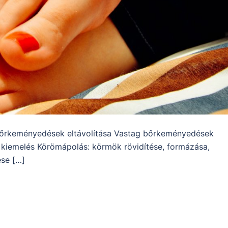
 bőrkeményedések eltávolítása Vastag bőrkeményedések
m kiemelés Körömápolás: körmök rövidítése, formázása,
ése […]