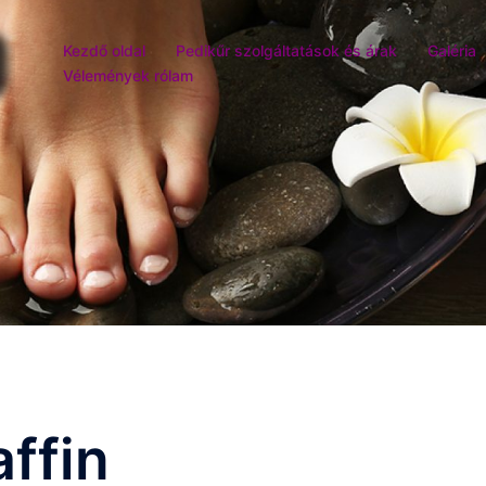
Kezdő oldal
Pedikűr szolgáltatások és árak
Galéria
Vélemények rólam
affin