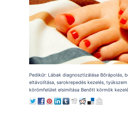
Pedikűr: Lábak diagnosztizálása Bőrápolás,
eltávolítása, sarokrepedés kezelés, tyúksze
körömfelület elsimítása Benőtt körmök kezel