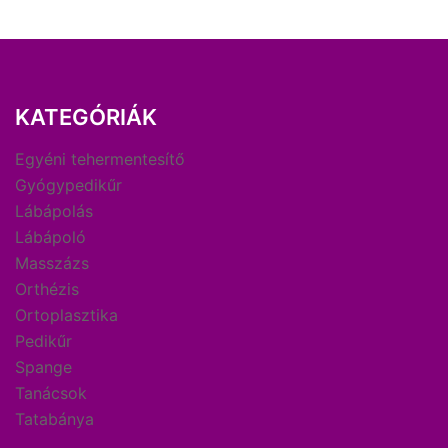
KATEGÓRIÁK
Egyéni tehermentesítő
Gyógypedikűr
Lábápolás
Lábápoló
Masszázs
Orthézis
Ortoplasztika
Pedikűr
Spange
Tanácsok
Tatabánya