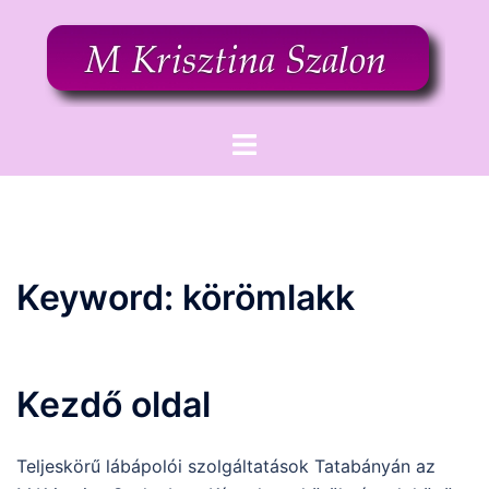
Skip
to
content
Toggle
menu
Keyword:
körömlakk
Kezdő oldal
Teljeskörű lábápolói szolgáltatások Tatabányán az