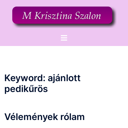
Skip
to
content
Toggle
menu
Keyword:
ajánlott
pedikűrös
Vélemények rólam