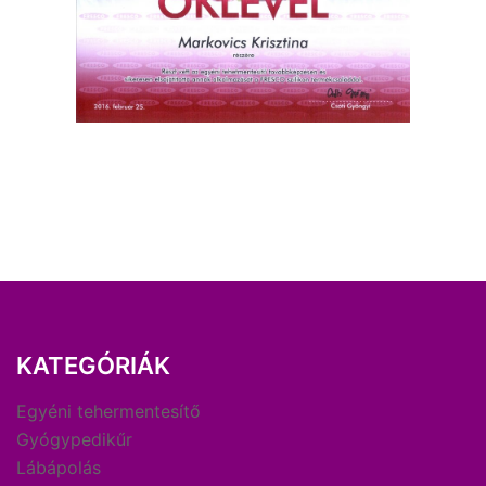
KATEGÓRIÁK
Egyéni tehermentesítő
Gyógypedikűr
Lábápolás