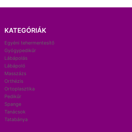
KATEGÓRIÁK
Egyéni tehermentesítő
Gyógypedikűr
Lábápolás
Lábápoló
Masszázs
Orthézis
Ortoplasztika
Pedikűr
Spange
Tanácsok
Tatabánya