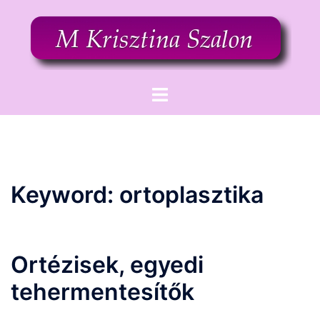
Skip
to
content
Toggle
menu
Keyword:
ortoplasztika
Ortézisek, egyedi
tehermentesítők